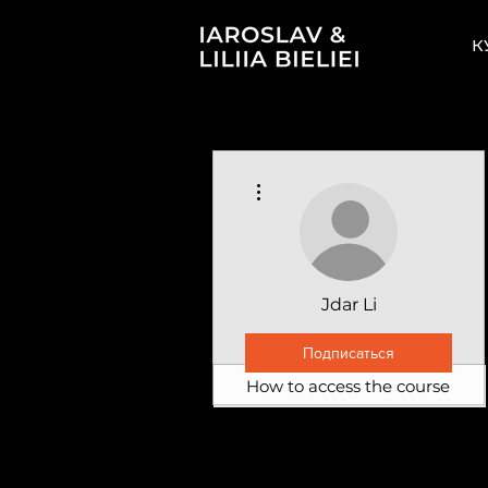
К
Другие действия
Jdar Li
Подписаться
How to access the course