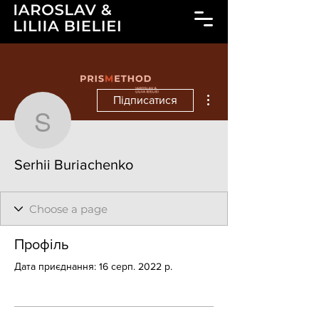
Інші дії
Підписатися
Serhii Buriachenko
Serhii Buriachenko
Профіль
Дата приєднання: 16 серп. 2022 р.