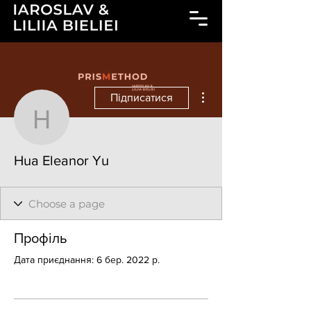
Інші дії
Підписатися
Hua Eleanor Yu
Hua Eleanor Yu
Профіль
Дата приєднання: 6 бер. 2022 р.