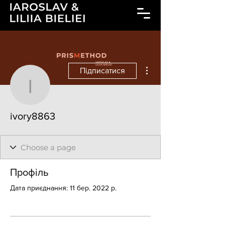
Інші дії
Підписатися
ivory8863
ivory8863
Профіль
Дата приєднання: 11 бер. 2022 р.