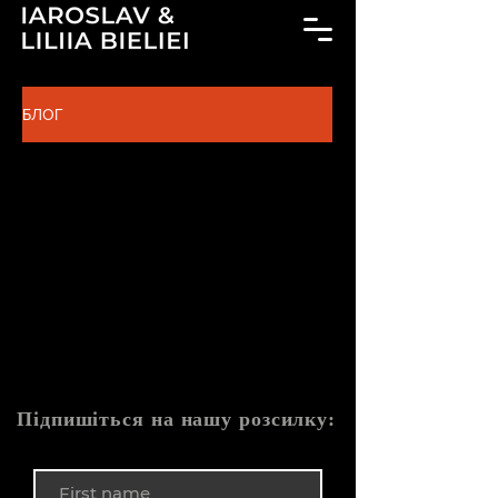
БЛОГ
Ще немає постів
цією мовою
Щойно пости будуть
опубліковані, ви
побачите їх тут.
Підпишіться на нашу розсилку: